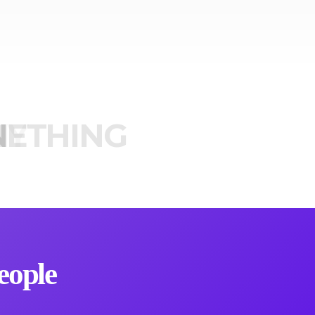
ETHING
N
Y
T
H
eople.