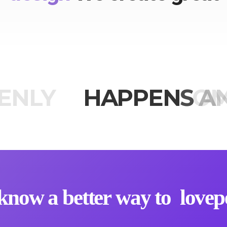
ENLY
HAPPENS
SOM
A
know a better way to
love
p