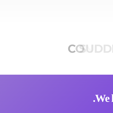
C
O
SUDD
N
T
I
We 